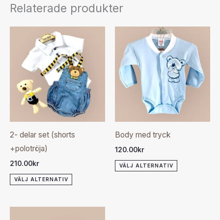
Relaterade produkter
Den
Den
här
här
produkten
produkten
har
har
flera
flera
varianter.
varianter.
De
De
olika
olika
2- delar set (shorts
Body med tryck
alternativen
alternativen
+polotröja)
120.00
kr
kan
kan
210.00
kr
VÄLJ ALTERNATIV
väljas
väljas
VÄLJ ALTERNATIV
på
på
produktsidan
produktsida