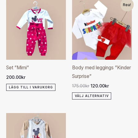
Det
Det
Den
Rea!
ursprungliga
nuvarande
här
priset
priset
var:
är:
produkten
175.00kr.
120.00kr.
har
flera
varianter.
De
olika
Set ”Mimi”
Body med leggings ”Kinder
alternativen
Surprise”
200.00
kr
kan
175.00
kr
120.00
kr
LÄGG TILL I VARUKORG
väljas
VÄLJ ALTERNATIV
på
produktsida