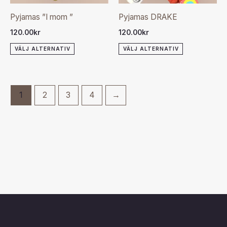
olika
olika
Pyjamas ”I mom ”
Pyjamas DRAKE
alternativen
alternativen
120.00
kr
120.00
kr
kan
kan
VÄLJ ALTERNATIV
VÄLJ ALTERNATIV
väljas
väljas
på
på
produktsidan
produktsida
1
2
3
4
→