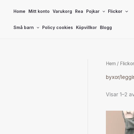
Hoppa
Home
Mitt konto
Varukorg
Rea
Pojkar
Flickor
till
innehåll
Små barn
Policy cookies
Köpvillkor
Blogg
Hem
/
Flicko
byxor/leggi
Visar 1–2 av