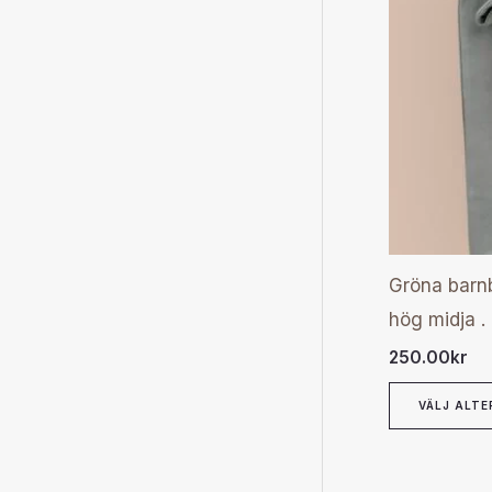
Gröna barnb
hög midja .
250.00
kr
VÄLJ ALTE