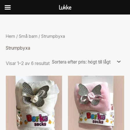
Hoppa
Lukke
till
Sorterade
innehåll
efter
pris:
högt
till
Hem
/
Små barn
/ Strumpbyxa
lågt
Strumpbyxa
Visar 1–2 av 6 resultat
Den
Den
här
här
produkten
produkten
har
har
flera
flera
varianter.
varianter.
De
De