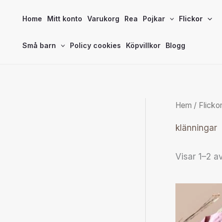
Hoppa
Home
Mitt konto
Varukorg
Rea
Pojkar
Flickor
till
innehåll
Små barn
Policy cookies
Köpvillkor
Blogg
Hem
/
Flicko
klänningar
Visar 1–2 av