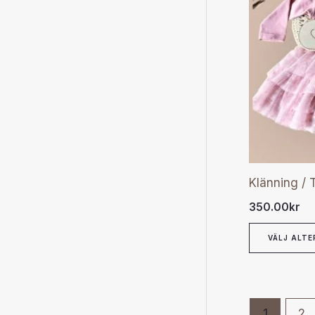
Klänning / T
350.00
kr
VÄLJ ALTE
1
2