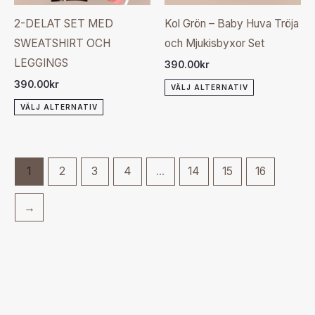
olika
olika
2-DELAT SET MED
Kol Grön – Baby Huva Tröja
alternativen
alternativen
SWEATSHIRT OCH
och Mjukisbyxor Set
kan
kan
LEGGINGS
390.00
kr
väljas
väljas
390.00
kr
VÄLJ ALTERNATIV
på
på
VÄLJ ALTERNATIV
produktsidan
produktsida
1
2
3
4
…
14
15
16
→