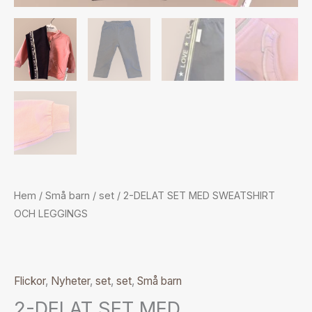
Hem
/
Små barn
/
set
/ 2-DELAT SET MED SWEATSHIRT
OCH LEGGINGS
Flickor
,
Nyheter
,
set
,
set
,
Små barn
2-DELAT SET MED