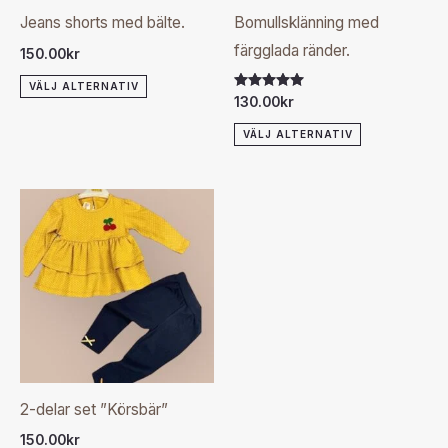
olika
olika
Jeans shorts med bälte.
Bomullsklänning med
alternativen
alternativen
färgglada ränder.
150.00
kr
kan
kan
VÄLJ ALTERNATIV
väljas
väljas
Betygsatt
130.00
kr
5.00
på
på
av 5
VÄLJ ALTERNATIV
produktsidan
produktsida
Den
här
produkten
har
flera
varianter.
De
olika
2-delar set ”Körsbär”
alternativen
150.00
kr