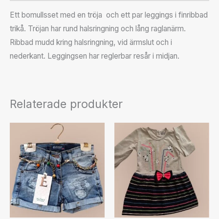
Ett bomullsset med en tröja och ett par leggings i finribbad
trikå. Tröjan har rund halsringning och lång raglanärm.
Ribbad mudd kring halsringning, vid ärmslut och i
nederkant. Leggingsen har reglerbar resår i midjan.
Relaterade produkter
Den
Den
här
här
produkten
produkten
har
har
flera
flera
varianter.
varianter.
De
De