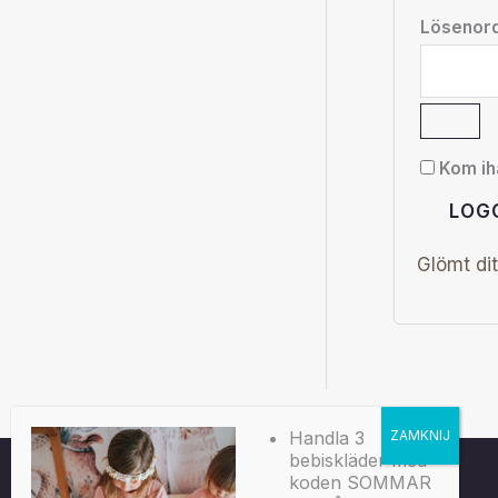
Lösenor
Kom ih
LOG
Glömt dit
Handla 3
bebiskläder med
koden SOMMAR