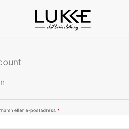
Obligatoriskt
Obligatoriskt
count
in
namn eller e-postadress
*