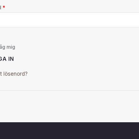
d
*
åg mig
GA IN
t lösenord?