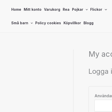
Hoppa
Home
Mitt konto
Varukorg
Rea
Pojkar
Flickor
till
innehåll
Små barn
Policy cookies
Köpvillkor
Blogg
My ac
Logga 
Användar