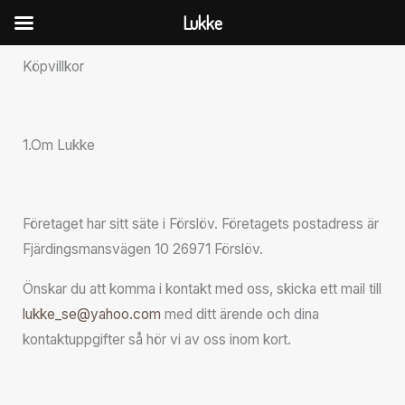
Hoppa
Lukke
till
innehåll
Köpvillkor
1.Om Lukke
Företaget har sitt säte i Förslöv. Företagets postadress är
Fjärdingsmansvägen 10 26971 Förslöv.
Önskar du att komma i kontakt med oss, skicka ett mail till
lukke_se@yahoo.com
med ditt ärende och dina
kontaktuppgifter så hör vi av oss inom kort.