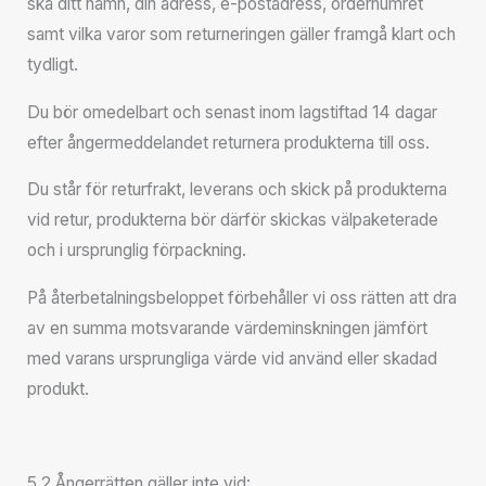
ska ditt namn, din adress, e-postadress, ordernumret
samt vilka varor som returneringen gäller framgå klart och
tydligt.
Du bör omedelbart och senast inom lagstiftad 14 dagar
efter ångermeddelandet returnera produkterna till oss.
Du står för returfrakt, leverans och skick på produkterna
vid retur, produkterna bör därför skickas välpaketerade
och i ursprunglig förpackning.
På återbetalningsbeloppet förbehåller vi oss rätten att dra
av en summa motsvarande värdeminskningen jämfört
med varans ursprungliga värde vid använd eller skadad
produkt.
5.2 Ångerrätten gäller inte vid: