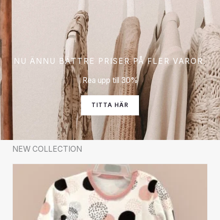
NU ÄNNU BÄTTRE PRISER PÅ FLER VAROR.
Rea upp till 30%
TITTA HÄR
NEW COLLECTION