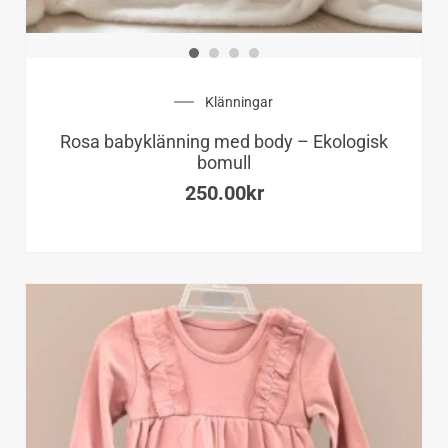
varianter.
De
olika
alternati
Klänningar
kan
Rosa babyklänning med body – Ekologisk
väljas
bomull
på
250.00
kr
produkts