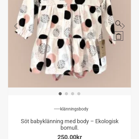
Den
här
produkte
har
flera
varianter.
De
olika
alternati
klänningsbody
kan
Söt babyklänning med body – Ekologisk
väljas
bomull.
på
250.00
kr
produkts