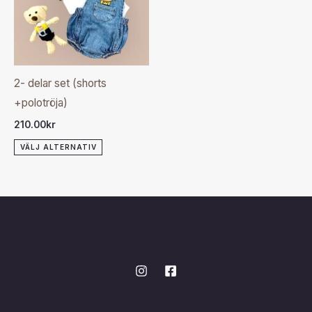
flera
varianter.
De
olika
2- delar set (shorts
alternativen
+polotröja)
kan
210.00
kr
väljas
VÄLJ ALTERNATIV
på
produktsidan