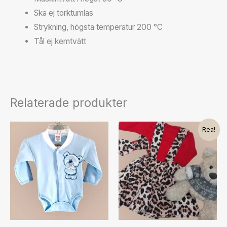
Ska ej torktumlas
Strykning, högsta temperatur 200 °C
Tål ej kemtvätt
Relaterade produkter
Det
Det
Den
Den
Rea!
ursprungliga
nuvarande
här
här
priset
priset
var:
är:
produkten
produkten
300.00kr.
190.00kr.
har
har
flera
flera
varianter.
varianter.
De
De