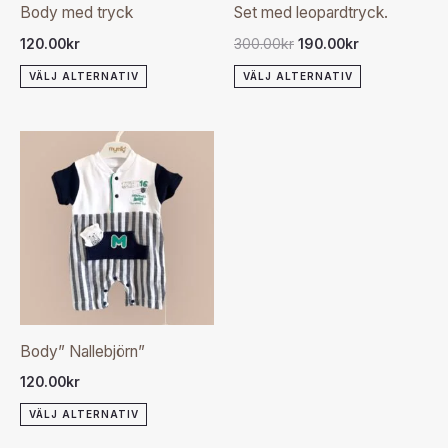
olika
olika
Body med tryck
Set med leopardtryck.
alternativen
alternativen
120.00
kr
300.00
kr
190.00
kr
kan
kan
VÄLJ ALTERNATIV
VÄLJ ALTERNATIV
väljas
väljas
på
på
produktsidan
produktsida
Den
här
produkten
har
flera
varianter.
De
olika
Body” Nallebjörn”
alternativen
120.00
kr
kan
VÄLJ ALTERNATIV
väljas