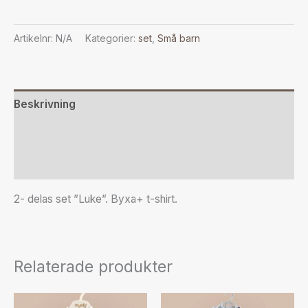
Artikelnr:
N/A
Kategorier:
set
,
Små barn
Beskrivning
Ytterligare information
Recensioner (0)
2- delas set ”Luke”. Byxa+ t-shirt.
Relaterade produkter
Den