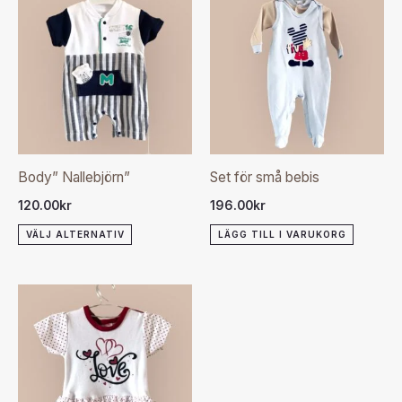
här
produkten
har
flera
varianter.
De
olika
Body” Nallebjörn”
Set för små bebis
alternativen
120.00
kr
196.00
kr
kan
VÄLJ ALTERNATIV
LÄGG TILL I VARUKORG
väljas
på
produktsidan
Den
här
produkten
har
flera