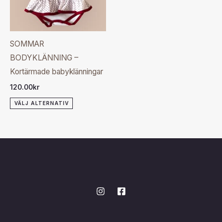
varianter.
De
olika
SOMMAR
alternativen
BODYKLÄNNING –
kan
Kortärmade babyklänningar
väljas
120.00
kr
på
VÄLJ ALTERNATIV
produktsidan