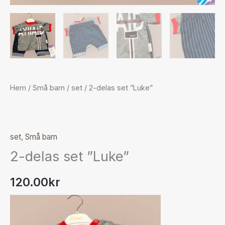
Hem
/
Små barn
/
set
/ 2-delas set ”Luke”
set
,
Små barn
2-delas set ”Luke”
120.00
kr