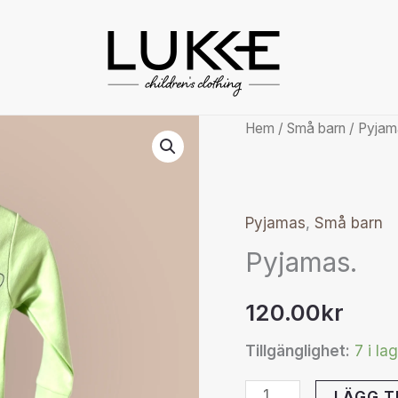
Pyjamas.
Hem
/
Små barn
/
Pyjam
mängd
Pyjamas
,
Små barn
Pyjamas.
120.00
kr
Tillgänglighet:
7 i la
LÄGG T