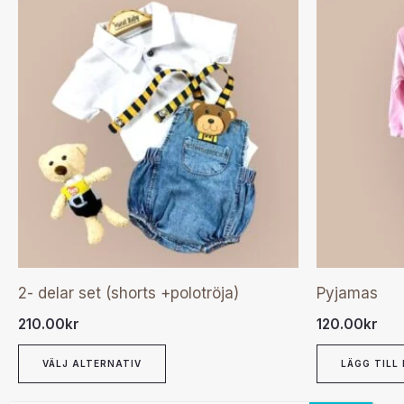
här
produkten
har
flera
varianter.
De
olika
alternativen
kan
väljas
2- delar set (shorts +polotröja)
Pyjamas
på
210.00
kr
120.00
kr
produktsidan
VÄLJ ALTERNATIV
LÄGG TILL