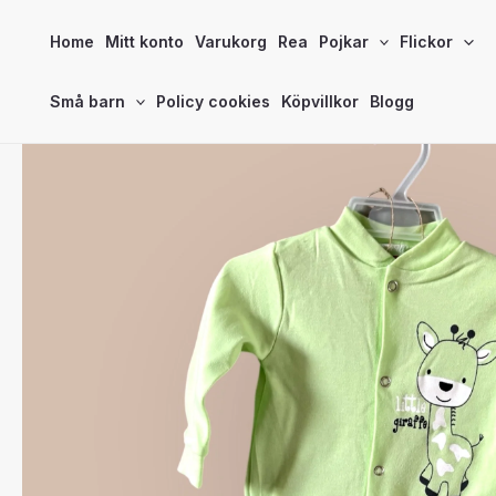
Hoppa
Home
Mitt konto
Varukorg
Rea
Pojkar
Flickor
till
innehåll
Små barn
Policy cookies
Köpvillkor
Blogg