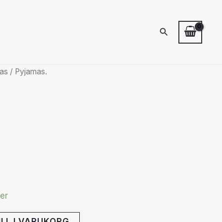
Sök
as
/ Pyjamas.
ger
ILL I VARUKORG