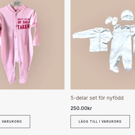
5-delar set för nyfödd
250.00
kr
 I VARUKORG
LÄGG TILL I VARUKORG