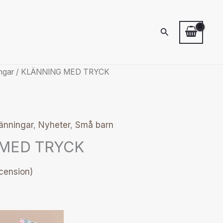
Sök
ngar
/ KLÄNNING MED TRYCK
änningar
,
Nyheter
,
Små barn
MED TRYCK
cension)