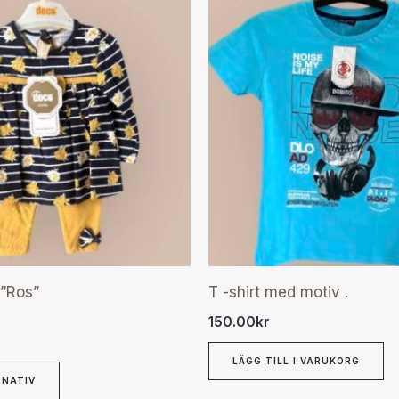
Den
här
produkten
har
flera
varianter.
De
olika
alternativen
kan
väljas
 ”Ros”
T -shirt med motiv .
på
150.00
kr
produktsidan
LÄGG TILL I VARUKORG
RNATIV