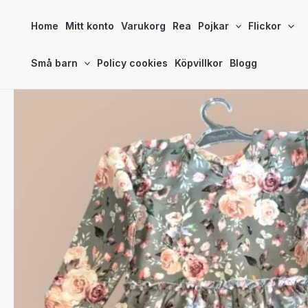
Hoppa
Home
Mitt konto
Varukorg
Rea
Pojkar
Flickor
till
innehåll
Små barn
Policy cookies
Köpvillkor
Blogg