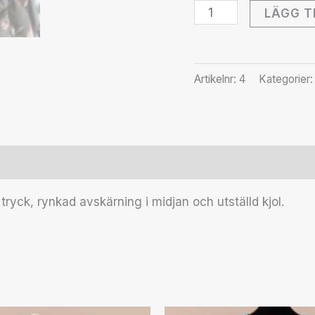
LÄGG T
Artikelnr:
4
Kategorier
r (1)
ryck, rynkad avskärning i midjan och utställd kjol.