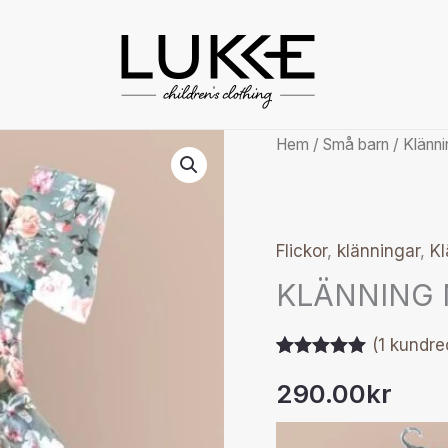
KLÄNNING
Hem
/
Små barn
/
Klänni
MED
TRYCK
mängd
Flickor
,
klänningar
,
Kl
KLÄNNING 
(
1
kundre
Betygsatt
1
290.00
kr
5.00
av 5
baserat på
kundrecension