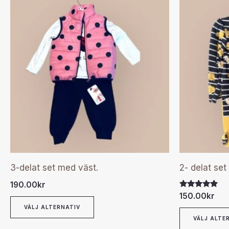
Den
här
produkten
har
flera
varianter.
De
olika
alternativen
kan
väljas
3-delat set med väst.
2- delat set
på
190.00
kr
produktsidan
Betygsatt
150.00
kr
5.00
VÄLJ ALTERNATIV
av 5
VÄLJ ALTE