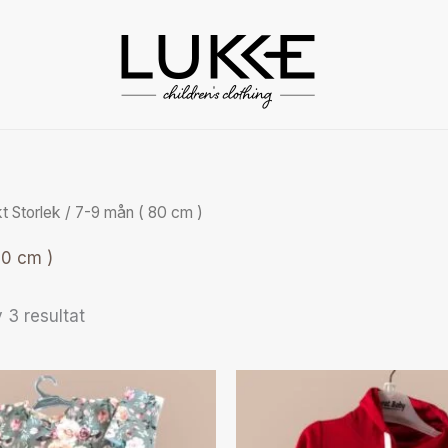
Sorterade
efter
pris:
högt
till
lågt
t Storlek / 7-9 mån ( 80 cm )
80 cm )
 3 resultat
Den
Den
här
här
produkten
produ