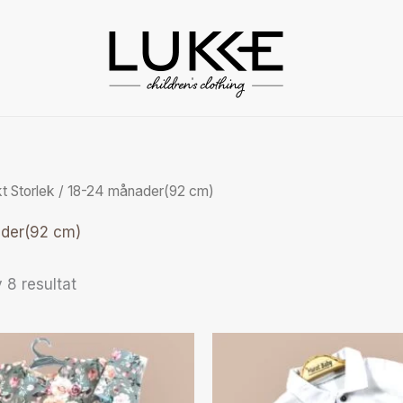
Sorterade
efter
pris:
högt
till
lågt
t Storlek / 18-24 månader(92 cm)
der(92 cm)
 8 resultat
Den
Den
här
här
produkten
produ