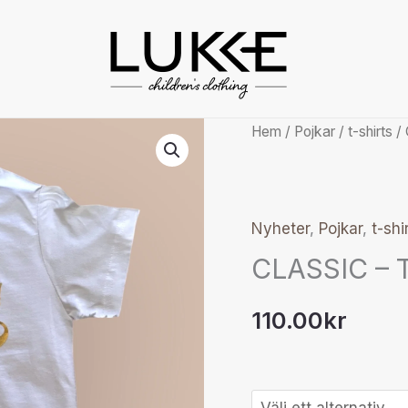
CLASSIC
Hem
/
Pojkar
/
t-shirts
/ 
-
T-
shirt
Nyheter
,
Pojkar
,
t-shi
med
CLASSIC – T
guld
print
110.00
kr
mängd