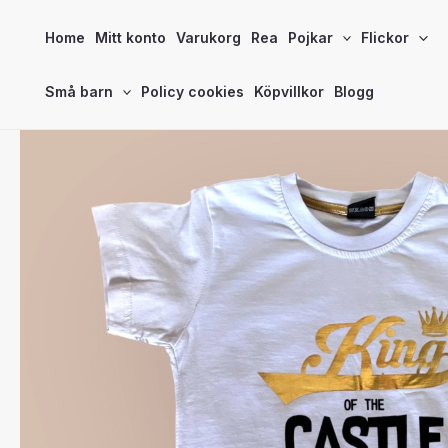
Hoppa
Home
Mitt konto
Varukorg
Rea
Pojkar
Flickor
till
innehåll
Små barn
Policy cookies
Köpvillkor
Blogg