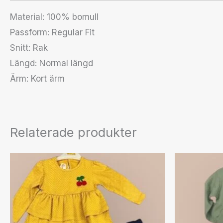
Material: 100% bomull
Passform: Regular Fit
Snitt: Rak
Längd: Normal längd
Ärm: Kort ärm
Relaterade produkter
Den
här
produkten
har
flera