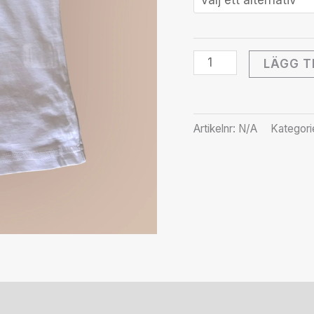
LÄGG T
Artikelnr:
N/A
Kategori
r (0)