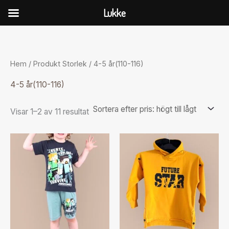
Hoppa
Lukke
till
Sorterade
innehåll
efter
pris:
högt
till
Hem
/ Produkt Storlek / 4-5 år(110-116)
lågt
4-5 år(110-116)
Visar 1–2 av 11 resultat
Den
Den
här
här
produkten
produkten
har
har
flera
flera
varianter.
varianter.
De
De