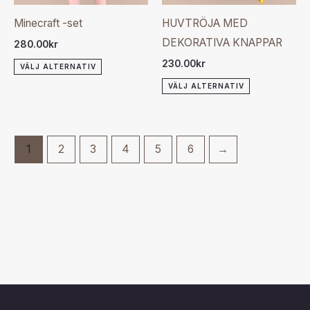
olika
olika
Minecraft -set
HUVTRÖJA MED
alternativen
alternativen
DEKORATIVA KNAPPAR
280.00
kr
kan
kan
230.00
kr
VÄLJ ALTERNATIV
väljas
väljas
VÄLJ ALTERNATIV
på
på
produktsidan
produktsida
1
2
3
4
5
6
→