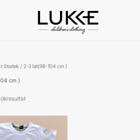
t Storlek / 2-3 lat(98-104 cm )
104 cm )
sökresultat
Den
här
produkten