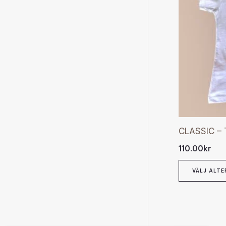
CLASSIC – T
110.00
kr
VÄLJ ALTE