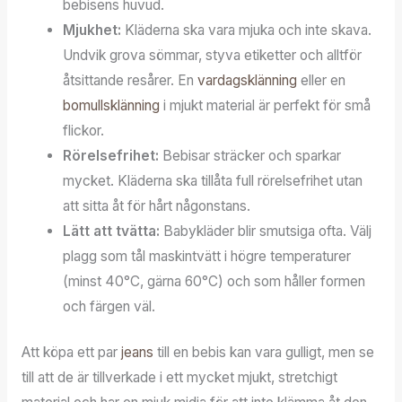
bebisens huvud.
Mjukhet:
Kläderna ska vara mjuka och inte skava.
Undvik grova sömmar, styva etiketter och alltför
åtsittande resårer. En
vardagsklänning
eller en
bomullsklänning
i mjukt material är perfekt för små
flickor.
Rörelsefrihet:
Bebisar sträcker och sparkar
mycket. Kläderna ska tillåta full rörelsefrihet utan
att sitta åt för hårt någonstans.
Lätt att tvätta:
Babykläder blir smutsiga ofta. Välj
plagg som tål maskintvätt i högre temperaturer
(minst 40°C, gärna 60°C) och som håller formen
och färgen väl.
Att köpa ett par
jeans
till en bebis kan vara gulligt, men se
till att de är tillverkade i ett mycket mjukt, stretchigt