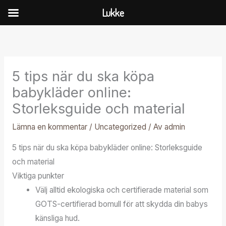
Hoppa
Lukke
till
innehåll
5 tips när du ska köpa
babykläder online:
Storleksguide och material
Lämna en kommentar
/
Uncategorized
/ Av
admin
5 tips när du ska köpa babykläder online: Storleksguide
och material
Viktiga punkter
Välj alltid ekologiska och certifierade material som
GOTS-certifierad bomull för att skydda din babys
känsliga hud.