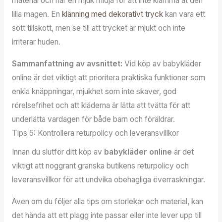
material och har en mjuk midja för att inte klämma åt den
lilla magen. En
klänning med dekorativt tryck
kan vara ett
sött tillskott, men se till att trycket är mjukt och inte
irriterar huden.
Sammanfattning av avsnittet:
Vid köp av babykläder
online är det viktigt att prioritera praktiska funktioner som
enkla knäppningar, mjukhet som inte skaver, god
rörelsefrihet och att kläderna är lätta att tvätta för att
underlätta vardagen för både barn och föräldrar.
Tips 5: Kontrollera returpolicy och leveransvillkor
Innan du slutför ditt köp av
babykläder online
är det
viktigt att noggrant granska butikens returpolicy och
leveransvillkor för att undvika obehagliga överraskningar.
Även om du följer alla tips om storlekar och material, kan
det hända att ett plagg inte passar eller inte lever upp till