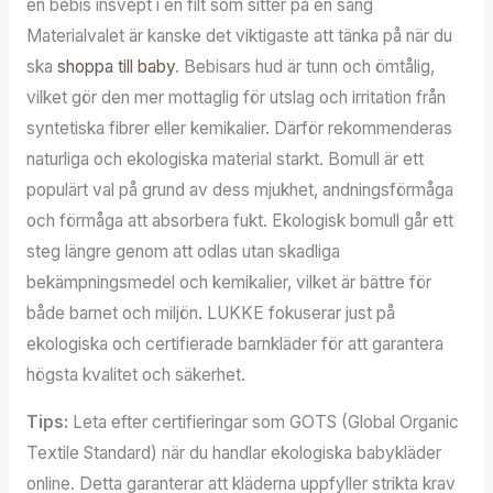
en bebis insvept i en filt som sitter på en säng
Materialvalet är kanske det viktigaste att tänka på när du
ska
shoppa till baby
. Bebisars hud är tunn och ömtålig,
vilket gör den mer mottaglig för utslag och irritation från
syntetiska fibrer eller kemikalier. Därför rekommenderas
naturliga och ekologiska material starkt. Bomull är ett
populärt val på grund av dess mjukhet, andningsförmåga
och förmåga att absorbera fukt. Ekologisk bomull går ett
steg längre genom att odlas utan skadliga
bekämpningsmedel och kemikalier, vilket är bättre för
både barnet och miljön. LUKKE fokuserar just på
ekologiska och certifierade barnkläder för att garantera
högsta kvalitet och säkerhet.
Tips:
Leta efter certifieringar som GOTS (Global Organic
Textile Standard) när du handlar ekologiska babykläder
online. Detta garanterar att kläderna uppfyller strikta krav