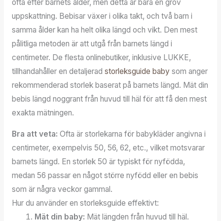
ofta efter barnets ålder, men detta är bara en grov
uppskattning. Bebisar växer i olika takt, och två barn i
samma ålder kan ha helt olika längd och vikt. Den mest
pålitliga metoden är att utgå från barnets längd i
centimeter. De flesta onlinebutiker, inklusive LUKKE,
tillhandahåller en detaljerad
storleksguide baby
som anger
rekommenderad storlek baserat på barnets längd. Mät din
bebis längd noggrant från huvud till häl för att få den mest
exakta mätningen.
Bra att veta:
Ofta är storlekarna för babykläder angivna i
centimeter, exempelvis 50, 56, 62, etc., vilket motsvarar
barnets längd. En storlek 50 är typiskt för nyfödda,
medan 56 passar en något större nyfödd eller en bebis
som är några veckor gammal.
Hur du använder en storleksguide effektivt:
Mät din baby:
Mät längden från huvud till häl.