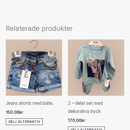
Relaterade produkter
Den
Den
här
här
produkten
produkten
har
har
flera
flera
varianter.
varianter.
De
De
olika
olika
Jeans shorts med bälte.
2 – delat set med
alternativen
alternativen
dekorativa tryck
150.00
kr
kan
kan
170.00
kr
VÄLJ ALTERNATIV
väljas
väljas
VÄLJ ALTERNATIV