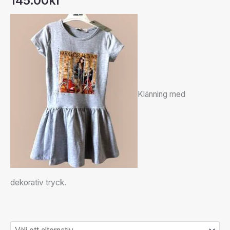
145.00
kr
Klänning med
dekorativ tryck.