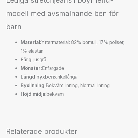
Lediga stretchjeans i boyfriend-
modell med avsmalnande ben för
barn
Material:
Yttermaterial: 82% bomull, 17% poliser,
1% elastan
Färg:
ljusgrå
Mönster:
Enfärgade
Längd byxben:
ankellånga
Byxlinning:
Bekväm linning, Normal linning
Höjd midja:
bekväm
Relaterade produkter