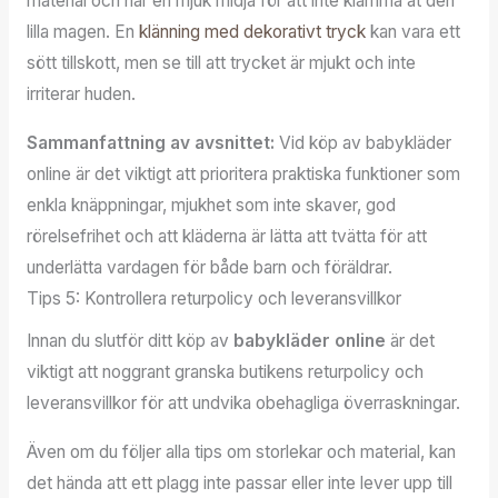
material och har en mjuk midja för att inte klämma åt den
lilla magen. En
klänning med dekorativt tryck
kan vara ett
sött tillskott, men se till att trycket är mjukt och inte
irriterar huden.
Sammanfattning av avsnittet:
Vid köp av babykläder
online är det viktigt att prioritera praktiska funktioner som
enkla knäppningar, mjukhet som inte skaver, god
rörelsefrihet och att kläderna är lätta att tvätta för att
underlätta vardagen för både barn och föräldrar.
Tips 5: Kontrollera returpolicy och leveransvillkor
Innan du slutför ditt köp av
babykläder online
är det
viktigt att noggrant granska butikens returpolicy och
leveransvillkor för att undvika obehagliga överraskningar.
Även om du följer alla tips om storlekar och material, kan
det hända att ett plagg inte passar eller inte lever upp till