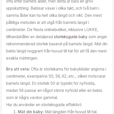
ofta efter barnets ålder, men detta är bara en grov
uppskattning. Bebisar växer i olika takt, och två barn i
samma ålder kan ha helt olika längd och vikt. Den mest
pålitliga metoden är att utgå från barnets längd i
centimeter. De flesta onlinebutiker, inklusive LUKKE,
tillhandahåller en detaljerad
storleksguide baby
som anger
rekommenderad storlek baserat på barnets längd. Mät din
bebis längd noggrant från huvud till häl för att få den mest
exakta mätningen.
Bra att veta:
Ofta är storlekarna för babykläder angivna i
centimeter, exempelvis 50, 56, 62, etc., vilket motsvarar
barnets längd. En storlek 50 är typiskt för nyfödda,
medan 56 passar en något större nyfödd eller en bebis
som är några veckor gammal.
Hur du använder en storleksguide effektivt:
Mät din baby:
Mät längden från huvud till häl.