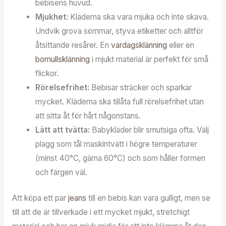
bebisens huvud.
Mjukhet:
Kläderna ska vara mjuka och inte skava.
Undvik grova sömmar, styva etiketter och alltför
åtsittande resårer. En
vardagsklänning
eller en
bomullsklänning
i mjukt material är perfekt för små
flickor.
Rörelsefrihet:
Bebisar sträcker och sparkar
mycket. Kläderna ska tillåta full rörelsefrihet utan
att sitta åt för hårt någonstans.
Lätt att tvätta:
Babykläder blir smutsiga ofta. Välj
plagg som tål maskintvätt i högre temperaturer
(minst 40°C, gärna 60°C) och som håller formen
och färgen väl.
Att köpa ett par
jeans
till en bebis kan vara gulligt, men se
till att de är tillverkade i ett mycket mjukt, stretchigt