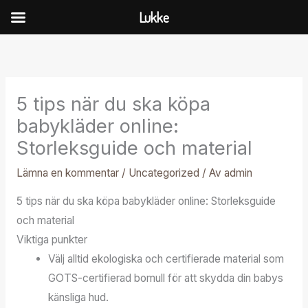
Hoppa
Lukke
till
innehåll
5 tips när du ska köpa
babykläder online:
Storleksguide och material
Lämna en kommentar
/
Uncategorized
/ Av
admin
5 tips när du ska köpa babykläder online: Storleksguide
och material
Viktiga punkter
Välj alltid ekologiska och certifierade material som
GOTS-certifierad bomull för att skydda din babys
känsliga hud.