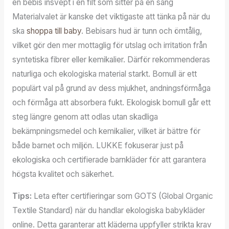
en bebis insvept i en filt som sitter på en säng
Materialvalet är kanske det viktigaste att tänka på när du
ska
shoppa till baby
. Bebisars hud är tunn och ömtålig,
vilket gör den mer mottaglig för utslag och irritation från
syntetiska fibrer eller kemikalier. Därför rekommenderas
naturliga och ekologiska material starkt. Bomull är ett
populärt val på grund av dess mjukhet, andningsförmåga
och förmåga att absorbera fukt. Ekologisk bomull går ett
steg längre genom att odlas utan skadliga
bekämpningsmedel och kemikalier, vilket är bättre för
både barnet och miljön. LUKKE fokuserar just på
ekologiska och certifierade barnkläder för att garantera
högsta kvalitet och säkerhet.
Tips:
Leta efter certifieringar som GOTS (Global Organic
Textile Standard) när du handlar ekologiska babykläder
online. Detta garanterar att kläderna uppfyller strikta krav