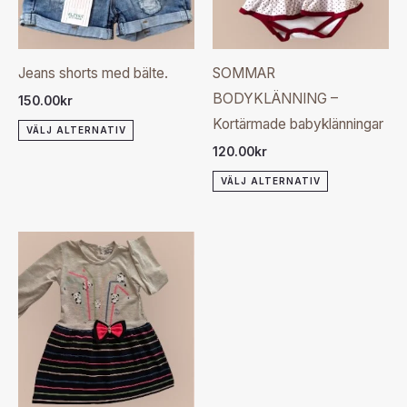
varianter.
varianter.
De
De
olika
olika
Jeans shorts med bälte.
SOMMAR
alternativen
alternativen
BODYKLÄNNING –
150.00
kr
kan
kan
Kortärmade babyklänningar
VÄLJ ALTERNATIV
väljas
väljas
120.00
kr
på
på
VÄLJ ALTERNATIV
produktsidan
produktsida
Den
här
produkten
har
flera
varianter.
De