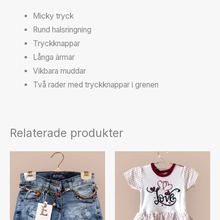
Micky tryck
Rund halsringning
Tryckknappar
Långa ärmar
Vikbara muddar
Två rader med tryckknappar i grenen
Relaterade produkter
Den
Den
här
här
produkten
produkten
har
har
flera
flera