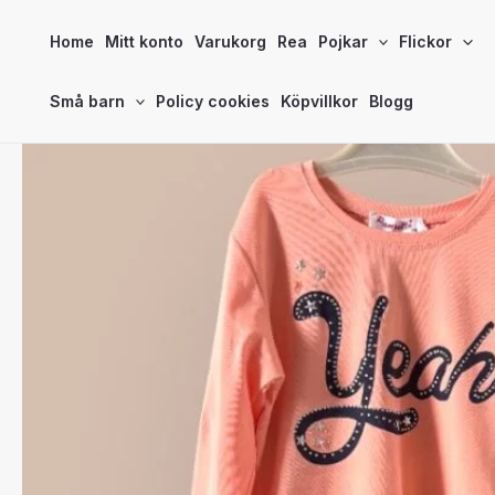
Hoppa
Home
Mitt konto
Varukorg
Rea
Pojkar
Flickor
till
innehåll
Små barn
Policy cookies
Köpvillkor
Blogg