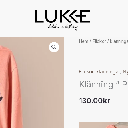
Klänning
Hem
/
Flickor
/
klänning
"
Pampella"
mängd
Flickor
,
klänningar
,
N
Klänning ” 
130.00
kr