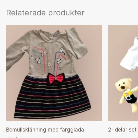
Relaterade produkter
Den
här
produkten
har
flera
varianter.
De
olika
alternativen
kan
väljas
Bomullsklänning med färgglada
2- delar set
på