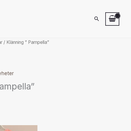
Sök
ar
/ Klänning ” Pampella”
yheter
Pampella”