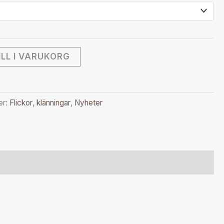
ILL I VARUKORG
er:
Flickor
,
klänningar
,
Nyheter