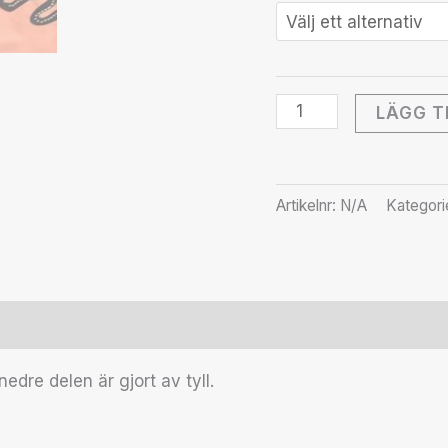
LÄGG T
Artikelnr:
N/A
Kategori
r (0)
dre delen är gjort av tyll.