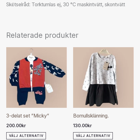
Skötselråd: Torktumlas ej, 30 °C maskintvätt, skontvätt
Relaterade produkter
Den
Den
här
här
produkten
produkten
har
har
flera
flera
varianter.
varianter.
De
De
olika
olika
3-delat set ”Micky”
Bomullsklänning.
alternativen
alternativen
200.00
kr
130.00
kr
kan
kan
VÄLJ ALTERNATIV
VÄLJ ALTERNATIV
väljas
väljas