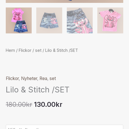
Hem
/
Flickor
/
set
/ Lilo & Stitch /SET
Flickor
,
Nyheter
,
Rea
,
set
Lilo & Stitch /SET
180.00
kr
130.00
kr