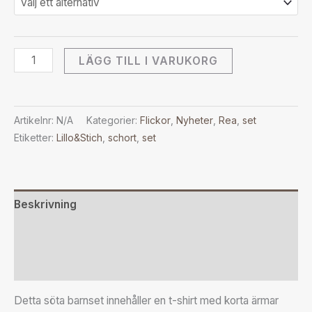
LÄGG TILL I VARUKORG
Artikelnr:
N/A
Kategorier:
Flickor
,
Nyheter
,
Rea
,
set
Etiketter:
Lillo&Stich
,
schort
,
set
Beskrivning
Ytterligare information
Recensioner (0)
Detta söta barnset innehåller en t-shirt med korta ärmar