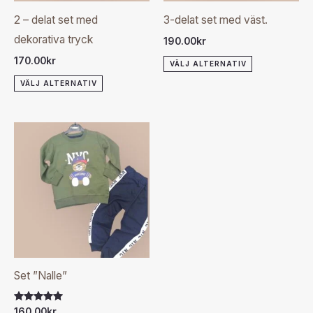
olika
olika
2 – delat set med
3-delat set med väst.
alternativen
alternativen
dekorativa tryck
190.00
kr
kan
kan
170.00
kr
VÄLJ ALTERNATIV
väljas
väljas
VÄLJ ALTERNATIV
på
på
produktsidan
produktsida
Den
här
produkten
har
flera
varianter.
De
olika
Set ”Nalle”
alternativen
kan
Betygsatt
160.00
kr