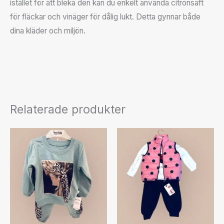
istället för att bleka den kan du enkelt använda citronsaft
för fläckar och vinäger för dålig lukt. Detta gynnar både
dina kläder och miljön.
Relaterade produkter
Den
Den
här
här
produkten
produkten
har
har
flera
flera
varianter.
varianter.
De
De