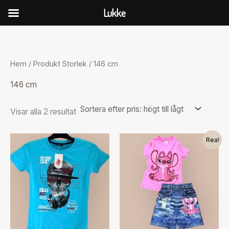
Hoppa
Lukke
till
Sorterade
innehåll
efter
pris:
högt
till
Hem
/ Produkt Storlek / 146 cm
lågt
146 cm
Visar alla 2 resultat
Det
Det
Den
Rea!
ursprungliga
nuvarande
här
priset
priset
var:
är:
produkten
180.00kr.
130.00kr.
har
flera
varianter.
De