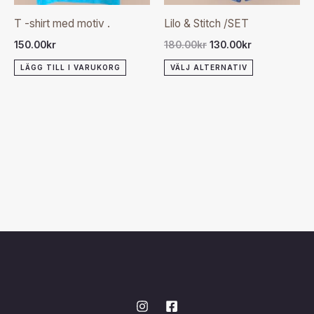
olika
T -shirt med motiv .
Lilo & Stitch /SET
alternativen
150.00
kr
180.00
kr
130.00
kr
kan
LÄGG TILL I VARUKORG
VÄLJ ALTERNATIV
väljas
på
produktsida