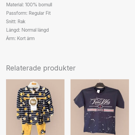
Material: 100% bomull
Passform: Regular Fit
Snitt: Rak
Längd: Normal längd
Ärm: Kort ärm
Relaterade produkter
Den
Den
här
här
produkten
produkten
har
har
flera
flera
varianter.
varianter.
De
De