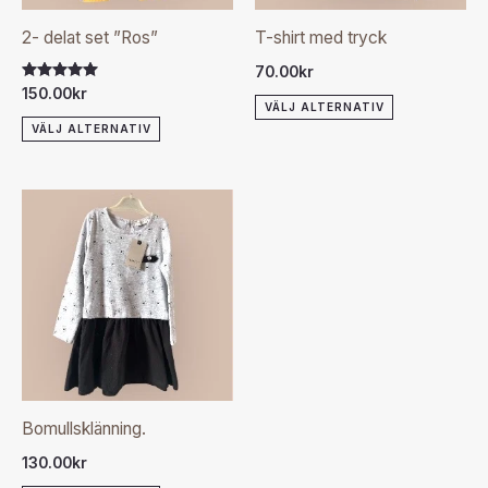
olika
olika
2- delat set ”Ros”
T-shirt med tryck
alternativen
alternativen
70.00
kr
kan
kan
Betygsatt
150.00
kr
5.00
VÄLJ ALTERNATIV
väljas
väljas
av 5
VÄLJ ALTERNATIV
på
på
produktsidan
produktsida
Den
här
produkten
har
flera
varianter.
De
olika
Bomullsklänning.
alternativen
130.00
kr
kan