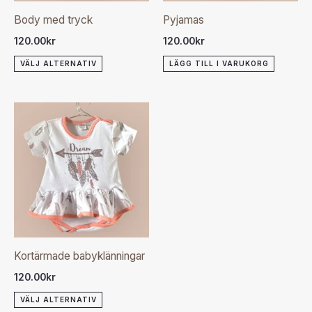
olika
Body med tryck
Pyjamas
alternativen
120.00
kr
120.00
kr
kan
VÄLJ ALTERNATIV
LÄGG TILL I VARUKORG
väljas
på
produktsidan
Den
här
produkten
har
flera
varianter.
De
olika
Kortärmade babyklänningar
alternativen
120.00
kr
kan
VÄLJ ALTERNATIV
väljas