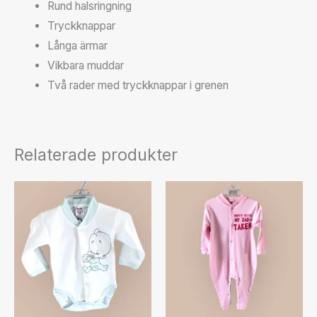
Rund halsringning
Tryckknappar
Långa ärmar
Vikbara muddar
Två rader med tryckknappar i grenen
Relaterade produkter
Den
här
produkten
har
flera
varianter.
De