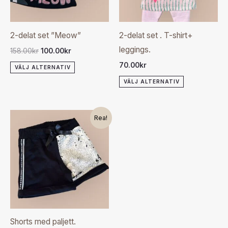
varianter.
varianter.
De
De
olika
olika
2-delat set ”Meow”
2-delat set . T-shirt+
alternativen
alternativen
leggings.
158.00
kr
100.00
kr
kan
kan
70.00
kr
VÄLJ ALTERNATIV
väljas
väljas
VÄLJ ALTERNATIV
på
på
produktsidan
produktsida
Det
Det
Den
Rea!
ursprungliga
nuvarande
här
priset
priset
var:
är:
produkten
150.00kr.
120.00kr.
har
flera
varianter.
De
olika
Shorts med paljett.