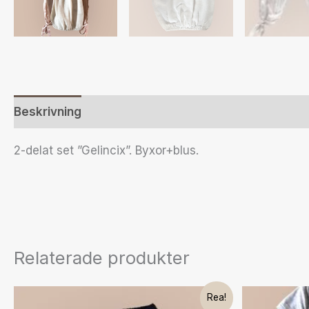
Beskrivning
Ytterligare information
Recensione
2-delat set ”Gelincix”. Byxor+blus.
Relaterade produkter
Det
Det
Den
Rea!
ursprungliga
nuvarande