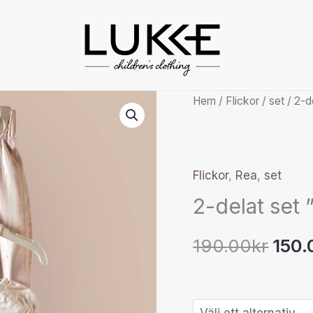
2-
Hem
/
Flickor
/
set
/ 2-de
Det
delat
ursp
set
"Gelincix"
pris
Flickor
,
Rea
,
set
.
2-delat set ”
var:
mängd
190.
190.00
kr
150.