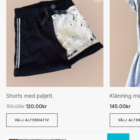
här
priset
priset
var:
är:
produkten
150.00kr.
120.00kr.
har
flera
varianter.
De
olika
alternativen
kan
väljas
Shorts med paljett.
Klänning me
på
150.00
kr
120.00
kr
145.00
kr
produktsidan
VÄLJ ALTERNATIV
VÄLJ ALTE