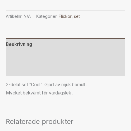
Artikelnr:
N/A
Kategorier:
Flickor
,
set
Beskrivning
Ytterligare information
Recensioner (0)
2-delat set ”Cool” .Gjort av mjuk bomull .
Mycket bekvämt för vardagslek .
Relaterade produkter