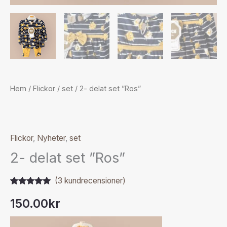
Hem
/
Flickor
/
set
/ 2- delat set ”Ros”
Flickor
,
Nyheter
,
set
2- delat set ”Ros”
(
3
kundrecensioner)
Betygsatt
3
5.00
av 5
150.00
kr
baserat på
kundrecensioner