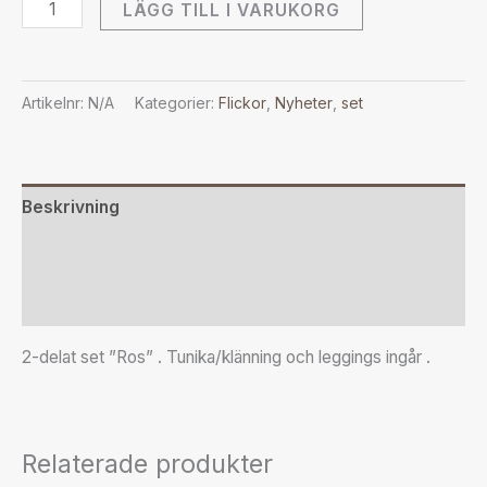
LÄGG TILL I VARUKORG
Artikelnr:
N/A
Kategorier:
Flickor
,
Nyheter
,
set
Beskrivning
Ytterligare information
Recensioner (3)
2-delat set ”Ros” . Tunika/klänning och leggings ingår .
Relaterade produkter