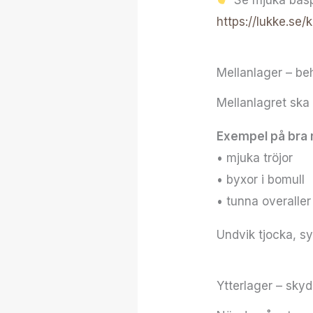
Se mjuka basp
https://lukke.se
Mellanlager – be
Mellanlagret ska
Exempel på bra 
• mjuka tröjor
• byxor i bomull
• tunna overalle
Undvik tjocka, s
Ytterlager – skyd