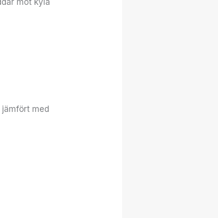
ddar mot kyla
d jämfört med