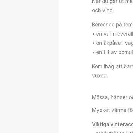
När du går ut me
och vind.
Beroende på temp
• en varm overal
• en åkpåse i va
• en filt av bomull
Kom ihåg att barn
vuxna.
Mössa, händer och
Mycket värme för
Viktiga vinterac