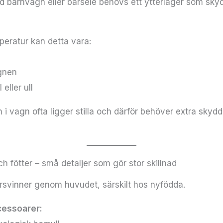
d barnvagn eller bärsele behövs ett ytterlager som sky
eratur kan detta vara:
l
gnen
 eller ull
 i vagn ofta ligger stilla och därför behöver extra skyd
 fötter – små detaljer som gör stor skillnad
svinner genom huvudet, särskilt hos nyfödda.
cessoarer: