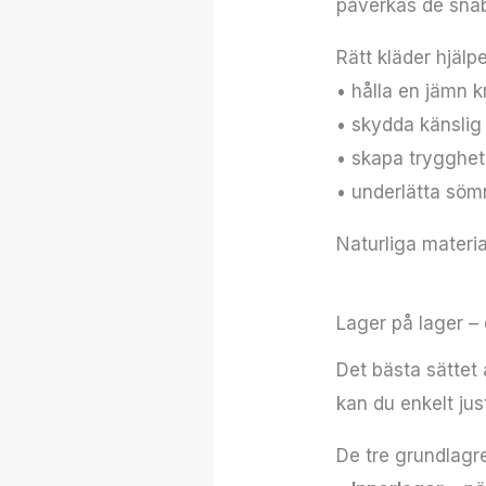
påverkas de snab
Rätt kläder hjälper
• hålla en jämn 
• skydda känslig
• skapa trygghet
• underlätta söm
Naturliga materia
Lager på lager –
Det bästa sättet 
kan du enkelt jus
De tre grundlagr