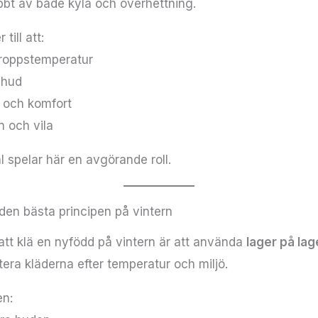
bt av både kyla och överhettning.
 till att:
kroppstemperatur
 hud
 och komfort
n och vila
l spelar här en avgörande roll.
 den bästa principen på vintern
att klä en nyfödd på vintern är att använda
lager på lag
tera kläderna efter temperatur och miljö.
en: