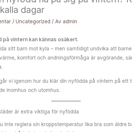
kalla dagar
ntar
/
Uncategorized
/ Av
admin
d på vintern kan kännas osäkert.
ydda sitt barn mot kyla – men samtidigt undvika att barnet
värme, komfort och andningsförmåga är avgörande, sär
a.
går vi igenom hur du klär din nyfödda på vintern på ett 
både inomhus och utomhus.
rkläder är extra viktiga för nyfödda
 inte reglera sin kroppstemperatur lika bra som äldre b