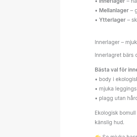
•
Innerlager
– nä
•
Mellanlager
– 
•
Ytterlager
– sk
Innerlager – mj
Innerlagret bärs
Bästa val för inn
• body i ekologis
• mjuka leggings 
• plagg utan hår
Ekologisk bomull 
känslig hud.