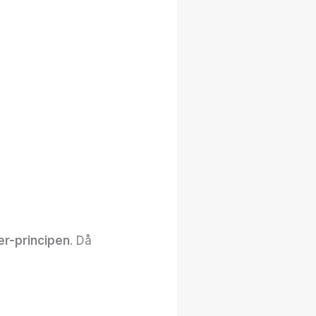
er-principen
. Då