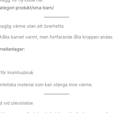
lagg för nyfödda här:
/kategori-produkt/sma-barn/
haglig värme utan att överhetta
 hålla barnet varmt, men fortfarande låta kroppen andas
mellanlager:
r för inomhusbruk
yntetiska material som kan stänga inne värme.
d vid utevistelse