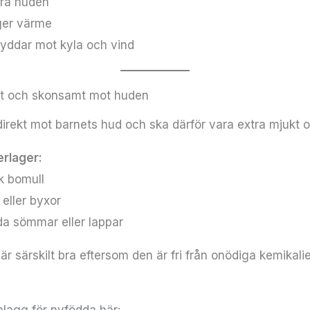
ra huden
ger värme
yddar mot kyla och vind
ukt och skonsamt mot huden
 direkt mot barnets hud och ska därför vara extra mjukt 
erlager:
k bomull
eller byxor
da sömmar eller lappar
är särskilt bra eftersom den är fri från onödiga kemikali