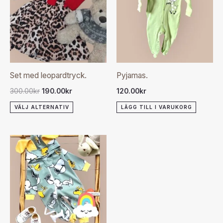
produkten
300.00kr.
190.00kr.
har
flera
varianter.
De
olika
Set med leopardtryck.
Pyjamas.
alternativen
300.00
kr
190.00
kr
120.00
kr
kan
VÄLJ ALTERNATIV
LÄGG TILL I VARUKORG
väljas
på
produktsidan