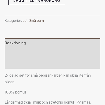
LÄGG TILL I VARUKORG
Kategorier:
set
,
Små barn
Beskrivning
Ytterligare information
Recensioner (0)
2- delad set för små bebisar.Färgen kan skilja lite från
bilden.
100% bomull
Långärmad tröja i mjuk och stretchig bomull. Pyjamas.