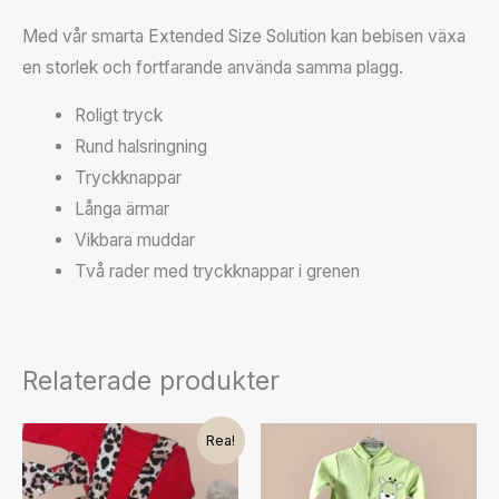
Med vår smarta Extended Size Solution kan bebisen växa
en storlek och fortfarande använda samma plagg.
Roligt tryck
Rund halsringning
Tryckknappar
Långa ärmar
Vikbara muddar
Två rader med tryckknappar i grenen
Relaterade produkter
Det
Det
Den
Rea!
ursprungliga
nuvarande
här
priset
priset
var:
är: