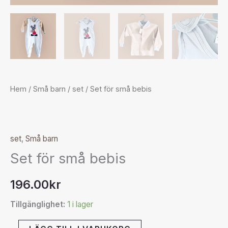
Hem
/
Små barn
/
set
/ Set för små bebis
set
,
Små barn
Set för små bebis
196.00
kr
Tillgänglighet:
1 i lager