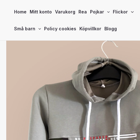
Hoppa
Home
Mitt konto
Varukorg
Rea
Pojkar
Flickor
till
innehåll
Små barn
Policy cookies
Köpvillkor
Blogg