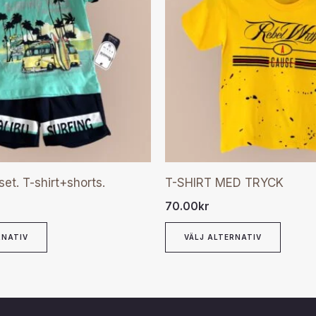
har
har
flera
flera
varianter.
varian
De
De
olika
olika
alternativen
altern
kan
kan
väljas
väljas
set. T-shirt+shorts.
T-SHIRT MED TRYCK
på
på
70.00
kr
produktsidan
produ
RNATIV
VÄLJ ALTERNATIV