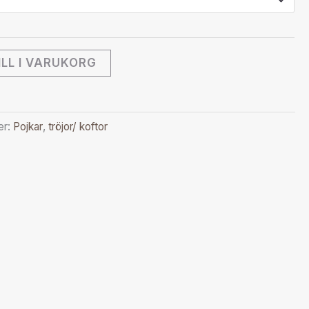
ILL I VARUKORG
er:
Pojkar
,
tröjor/ koftor