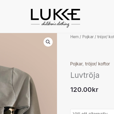
Luvtröja
Hem
/
Pojkar
/
tröjor/ ko
mängd
Pojkar
,
tröjor/ koftor
Luvtröja
120.00
kr