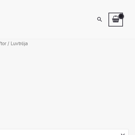
Sök
ftor
/ Luvtröja