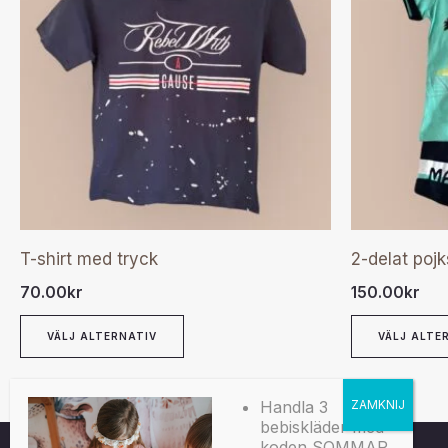
har
flera
varianter.
De
olika
alternativen
kan
väljas
T-shirt med tryck
2-delat pojk
på
70.00
kr
150.00
kr
produktsidan
VÄLJ ALTERNATIV
VÄLJ ALTE
Handla 3
bebiskläder med
koden SOMMAR