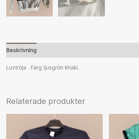
Beskrivning
Ytterligare information
Recensione
Luvtröja . Färg ljusgrön khaki.
Relaterade produkter
Den
här
produkten