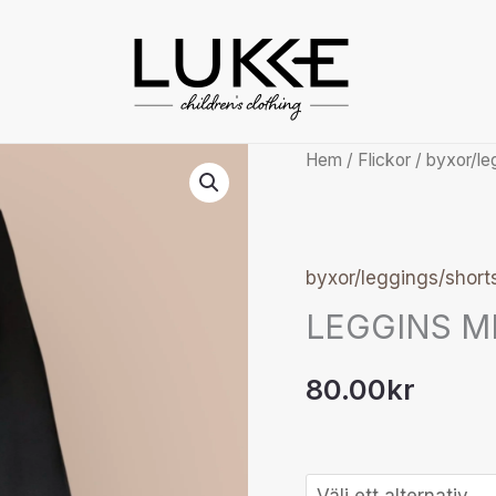
LEGGINS
Hem
/
Flickor
/
byxor/le
MED
TRYCK
mängd
byxor/leggings/short
LEGGINS M
80.00
kr