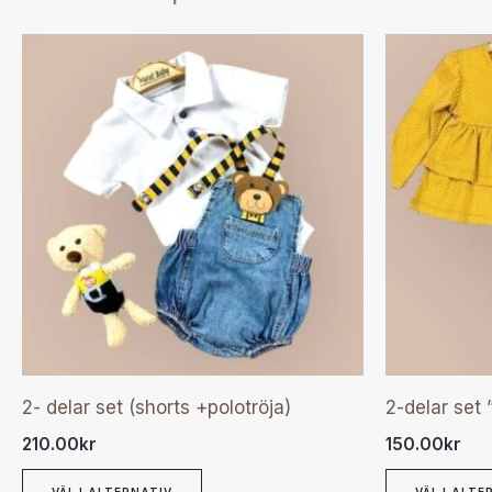
Den
här
produkten
har
flera
varianter.
De
olika
alternativen
kan
väljas
2- delar set (shorts +polotröja)
2-delar set 
på
210.00
kr
150.00
kr
produktsidan
VÄLJ ALTERNATIV
VÄLJ ALTE