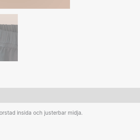
r (0)
rstad insida och justerbar midja.