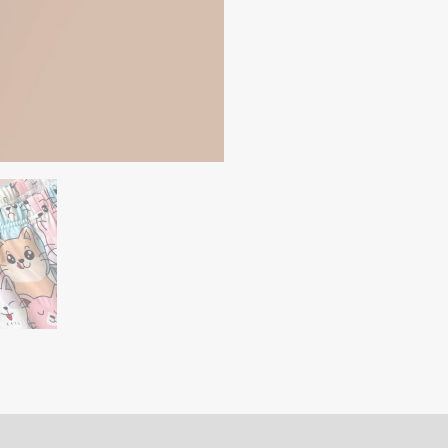
r (0)