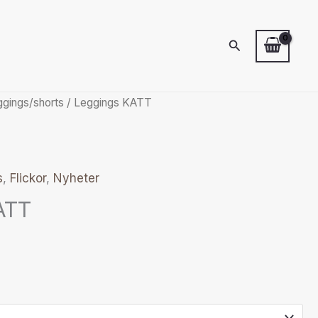
Sök
ggings/shorts
/ Leggings KATT
s
,
Flickor
,
Nyheter
ATT