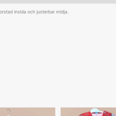
rstad insida och justerbar midja.
Den
Den