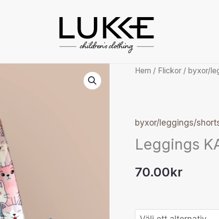
Leggings
Hem
/
Flickor
/
byxor/le
KATT
mängd
byxor/leggings/short
Leggings K
70.00
kr