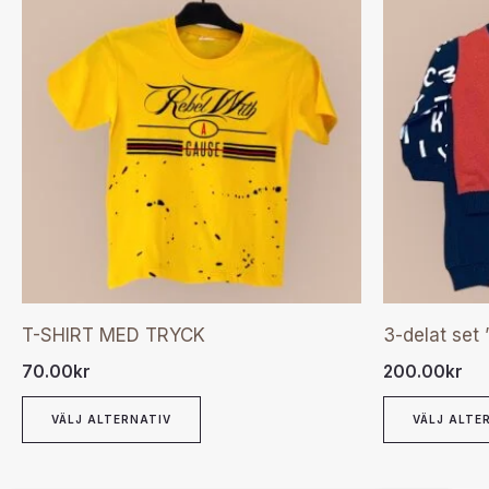
här
produkten
har
flera
varianter.
De
olika
alternativen
kan
väljas
T-SHIRT MED TRYCK
3-delat set
på
70.00
kr
200.00
kr
produktsidan
VÄLJ ALTERNATIV
VÄLJ ALTE