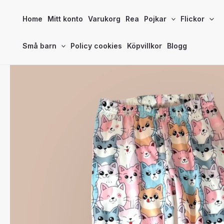
Hoppa
Home
Mitt konto
Varukorg
Rea
Pojkar
Flickor
till
innehåll
Små barn
Policy cookies
Köpvillkor
Blogg