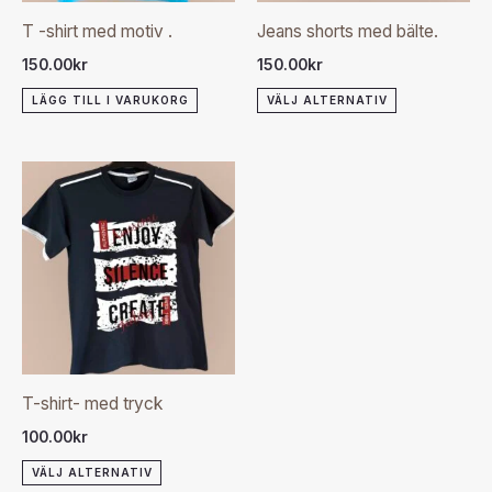
olika
T -shirt med motiv .
Jeans shorts med bälte.
alternativen
150.00
kr
150.00
kr
kan
LÄGG TILL I VARUKORG
VÄLJ ALTERNATIV
väljas
på
produktsida
Den
här
produkten
har
flera
varianter.
De
olika
T-shirt- med tryck
alternativen
100.00
kr
kan
VÄLJ ALTERNATIV
väljas