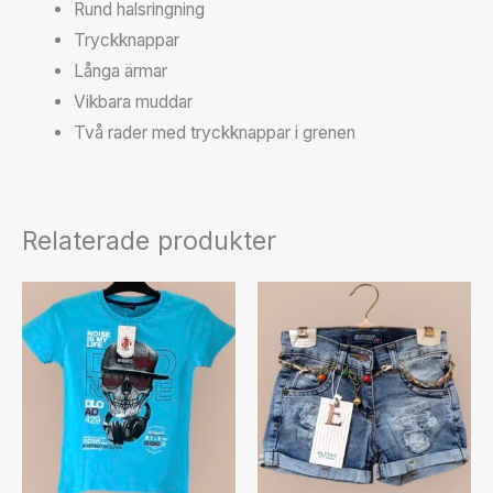
Rund halsringning
Tryckknappar
Långa ärmar
Vikbara muddar
Två rader med tryckknappar i grenen
Relaterade produkter
Den
här
produkten
har
flera
varianter.
De