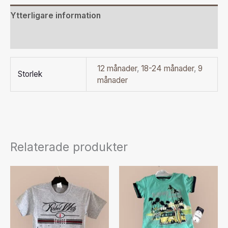
Ytterligare information
Recensioner (0)
12 månader
,
18-24 månader
,
9
Storlek
månader
Relaterade produkter
Den
Den
här
här
produkten
produkten
har
har