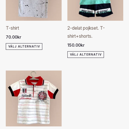
flera
flera
varianter.
varianter.
De
De
olika
olika
T-shirt
2-delat pojkset. T-
alternativen
alternativen
shirt+shorts.
70.00
kr
kan
kan
150.00
kr
VÄLJ ALTERNATIV
väljas
väljas
VÄLJ ALTERNATIV
på
på
produktsidan
produktsida
Den
här
produkten
har
flera
varianter.
De