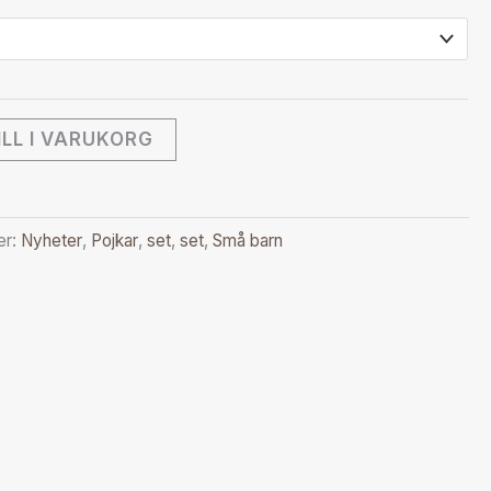
ILL I VARUKORG
er:
Nyheter
,
Pojkar
,
set
,
set
,
Små barn