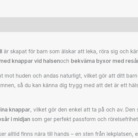
r (0)
l
är skapat för barn som älskar att leka, röra sig och kä
 med knappar vid halsen
och
bekväma byxor med resår i
mot huden och andas naturligt, vilket gör att ditt barn
gämnen, så du kan känna dig trygg med att det är ett hälso
fina knappar
, vilket gör den enkel att ta på och av. Den
sår i midjan
som ger perfekt passform och rörelsefrihet 
r alltid finns nära till hands – en sten från lekplatsen, 