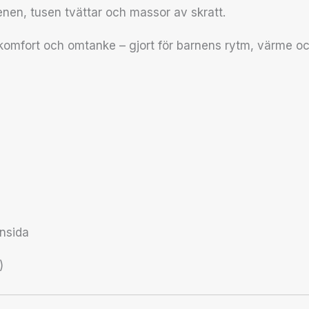
benen, tusen tvättar och massor av skratt.
 komfort och omtanke – gjort för barnens rytm, värme oc
insida
)