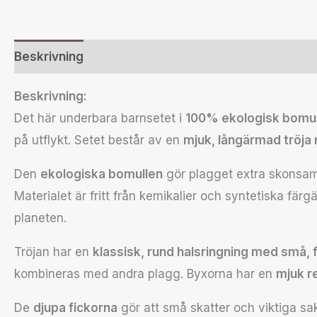
Beskrivning
Ytterligare information
Recensione
Beskrivning:
Det här underbara barnsetet i
100% ekologisk bomul
på utflykt. Setet består av en
mjuk, långärmad tröja
Den
ekologiska bomullen
gör plagget extra skonsamt 
Materialet är fritt från kemikalier och syntetiska fär
planeten.
Tröjan har en
klassisk, rund halsringning med små, 
kombineras med andra plagg. Byxorna har en
mjuk re
De
djupa fickorna
gör att små skatter och viktiga sake