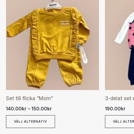
Den
140.00kr
här
till
150.00kr
produkten
har
flera
varianter.
De
olika
alternativen
kan
väljas
Set till flicka ”Mom”
3-delat set
på
140.00
kr
–
150.00
kr
190.00
kr
produktsidan
VÄLJ ALTERNATIV
VÄLJ ALTE