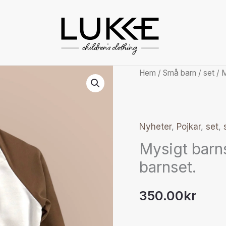
Mysigt
Hem
/
Små barn
/
set
/ M
barnset
i
ekologisk
Nyheter
,
Pojkar
,
set
,
bomull.
Mysigt barns
Hållbart
barnset.
barnset.
mängd
350.00
kr