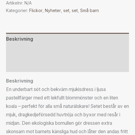
Artikelnr:
N/A
Kategorier:
Flickor
,
Nyheter
,
set
,
set
,
Små barn
Beskrivning
Ytterligare information
Recensioner (0)
Beskrivning
En underbart söt och bekväm mjukisdress i ljusa
pastellfärger med ett lekfullt blommönster och en liten
koala – perfekt för alla små naturälskare! Setet består av en
mjuk, dragkedjeförsedd huvtröja och byxor med resår i
midjan. Den ekologiska bomullen gör dressen extra
skonsam mot barnets känsliga hud och låter den andas fritt