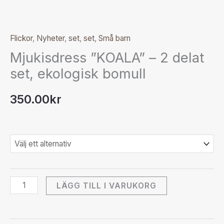
Flickor
,
Nyheter
,
set
,
set
,
Små barn
Mjukisdress ”KOALA” – 2 delat
set, ekologisk bomull
350.00
kr
LÄGG TILL I VARUKORG