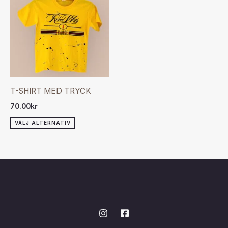
produkten
har
flera
varianter.
De
olika
T-SHIRT MED TRYCK
alternativen
70.00
kr
kan
VÄLJ ALTERNATIV
väljas
på
produktsidan