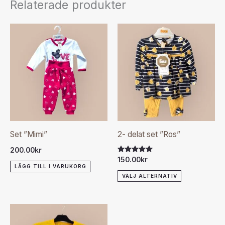
Relaterade produkter
Den
här
produkten
har
flera
varianter.
De
olika
Set ”Mimi”
2- delat set ”Ros”
alternativen
200.00
kr
kan
Betygsatt
150.00
kr
5.00
LÄGG TILL I VARUKORG
väljas
av 5
VÄLJ ALTERNATIV
på
produktsida
Den
här