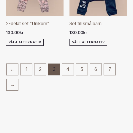
varianter.
varianter.
De
De
olika
olika
2-delat set ”Unikorn”
Set till små barn
alternativen
alternativen
130.00
kr
130.00
kr
kan
kan
VÄLJ ALTERNATIV
VÄLJ ALTERNATIV
väljas
väljas
på
på
produktsidan
produktsida
←
1
2
3
4
5
6
7
→