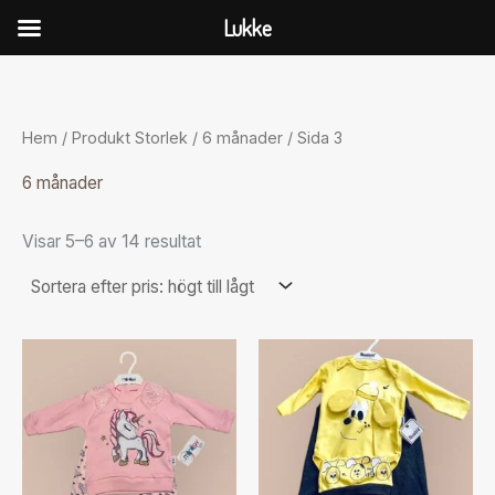
Hoppa
Lukke
till
Sorterade
innehåll
efter
pris:
högt
till
Hem
/ Produkt Storlek /
6 månader
/ Sida 3
lågt
6 månader
Visar 5–6 av 14 resultat
Den
Den
här
här
produkten
produkten
har
har
flera
flera