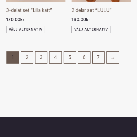
olika
olika
3-delat set ”Lilla katt”
2 delar set ”LULU”
alternativen
alternativen
170.00
kr
160.00
kr
kan
kan
VÄLJ ALTERNATIV
VÄLJ ALTERNATIV
väljas
väljas
på
på
produktsidan
produktsida
1
2
3
4
5
6
7
→