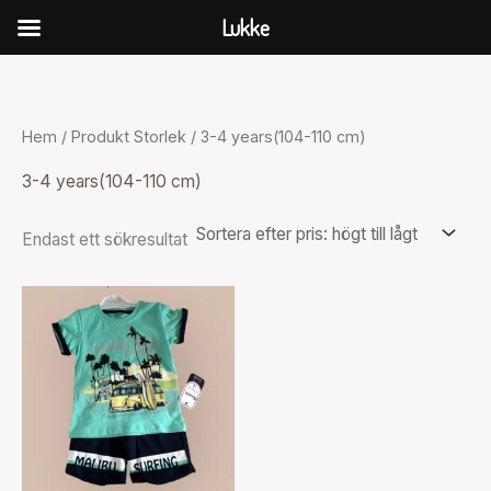
Hoppa
Lukke
till
innehåll
Hem
/ Produkt Storlek / 3-4 years(104-110 cm)
3-4 years(104-110 cm)
Endast ett sökresultat
Den
här
produkten
har
flera
varianter.
De