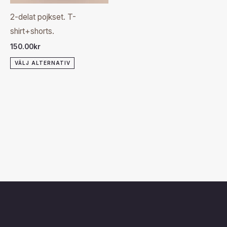
olika
2-delat pojkset. T-
alternativen
shirt+shorts.
kan
150.00
kr
väljas
VÄLJ ALTERNATIV
på
produktsidan