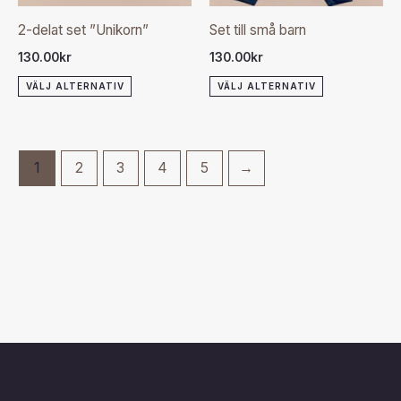
olika
olika
2-delat set ”Unikorn”
Set till små barn
alternativen
alternativen
130.00
kr
130.00
kr
kan
kan
VÄLJ ALTERNATIV
VÄLJ ALTERNATIV
väljas
väljas
på
på
produktsidan
produktsida
1
2
3
4
5
→