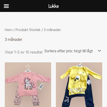
Hoppa
Lukke
till
Sorterade
innehåll
efter
pris:
högt
till
Hem
/ Produkt Storlek / 3 månader
lågt
3 månader
Visar 1–2 av 10 resultat
Den
Den
här
här
produkten
produkten
har
har
flera
flera
varianter.
varianter.
De
De