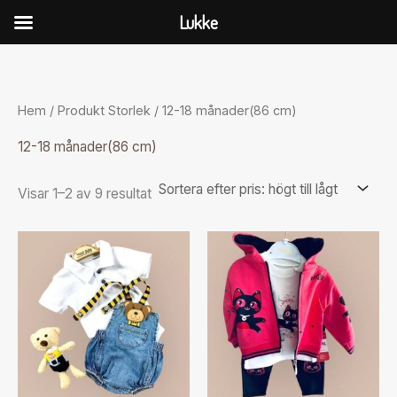
Hoppa
Lukke
till
Sorterade
innehåll
efter
pris:
högt
till
Hem
/ Produkt Storlek / 12-18 månader(86 cm)
lågt
12-18 månader(86 cm)
Visar 1–2 av 9 resultat
Den
Den
här
här
produkten
produkten
har
har
flera
flera
varianter.
varianter.
De
De