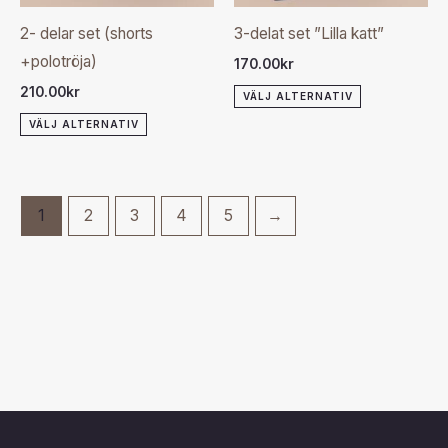
olika
olika
2- delar set (shorts
3-delat set ”Lilla katt”
alternativen
alternativen
+polotröja)
170.00
kr
kan
kan
210.00
kr
VÄLJ ALTERNATIV
väljas
väljas
VÄLJ ALTERNATIV
på
på
produktsidan
produktsida
1
2
3
4
5
→